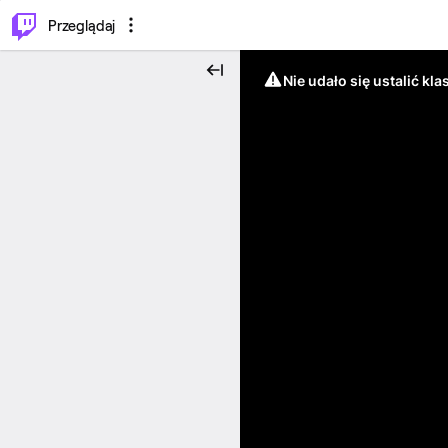
…
⌥
P
Przeglądaj
Nie udało się ustalić klas