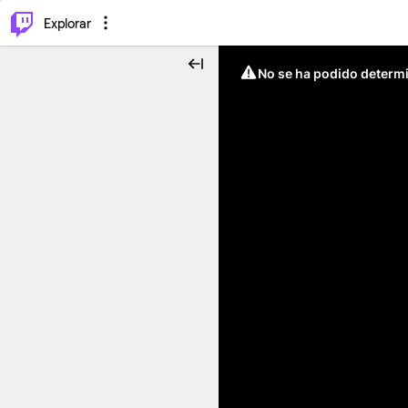
⌥
P
Explorar
No se ha podido determin