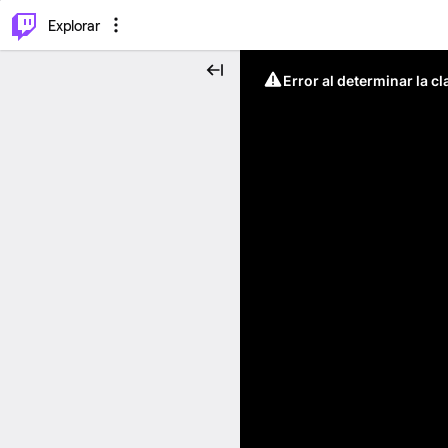
⌥
P
Explorar
Error al determinar la c