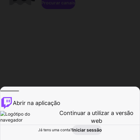
Procurar canais
Abrir na aplicação
Continuar a utilizar a versão
web
Iniciar sessão
Já tens uma conta?
Página inicial
Procurar
Atividade
Perfil