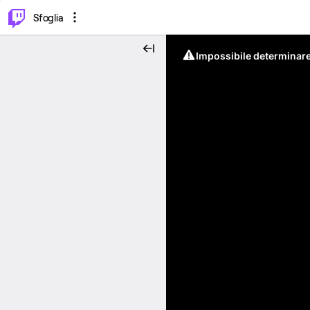
⌥
P
Sfoglia
Impossibile determinare