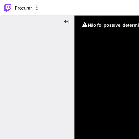
.
⌥
P
Procurar
Não foi possível determ