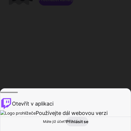
Otevřít v aplikaci
Používejte dál webovou verzi
Přihlásit se
Máte již účet?
Domů
Procházet
Aktivita
Profil