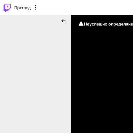
м...
⌥
P
Преглед
Неуспешно определяне