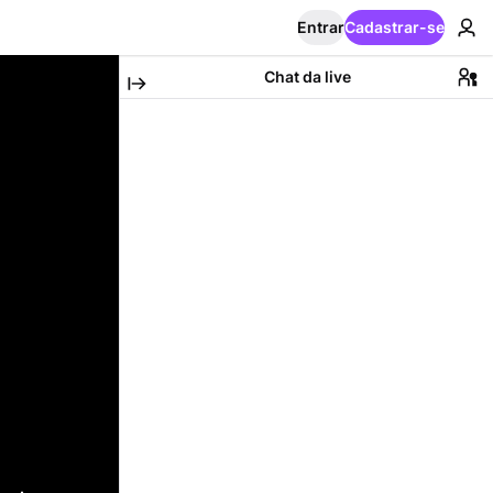
Entrar
Cadastrar-se
Chat da live