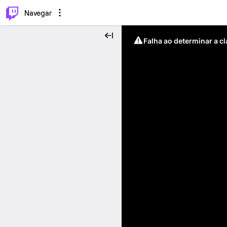
⌥
P
Navegar
Falha ao determinar a c