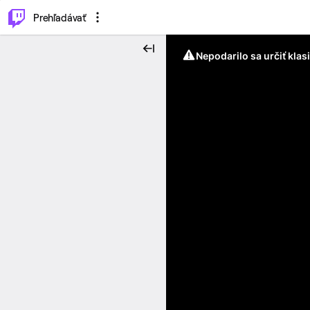
..
⌥
P
Prehľadávať
Nepodarilo sa určiť klas