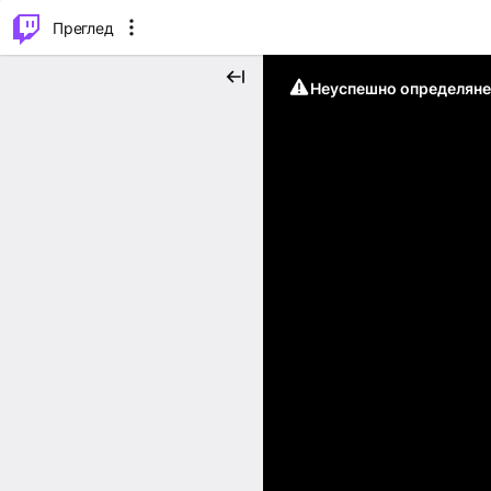
м...
⌥
P
Преглед
Неуспешно определяне