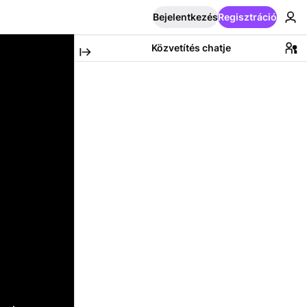
Bejelentkezés
Regisztráció
Közvetítés chatje