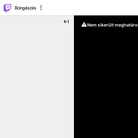
⌥
P
Böngészés
Nem sikerült meghatáro