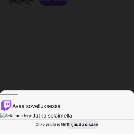
Avaa sovelluksessa
Jatka selaimella
Kirjaudu sisään
Onko sinulla jo tili?
Koti
Selaa
Toiminta
Profiili