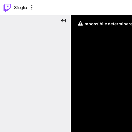
⌥
P
Sfoglia
Impossibile determinare