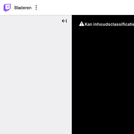
⌥
P
Bladeren
Kan inhoudsclassificati