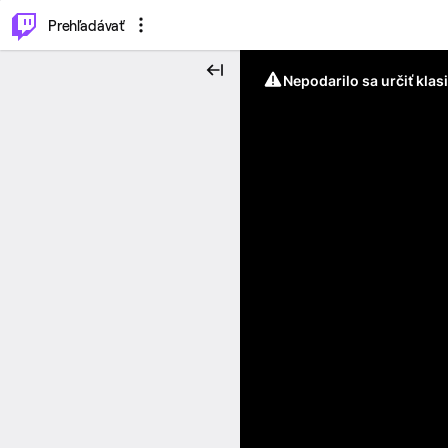
..
⌥
P
Prehľadávať
Nepodarilo sa určiť klas