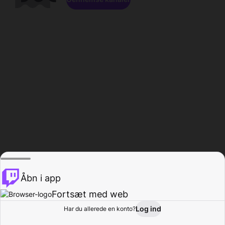
Åbn i app
Fortsæt med web
Log ind
Har du allerede en konto?
Hjem
Gennemse
Aktivitet
Profil