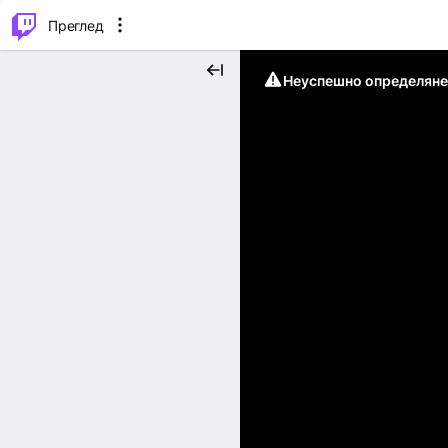
м...
⌥
P
Преглед
Неуспешно определяне