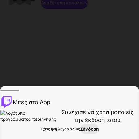
Αναζήτηση καναλιών
Μπες στο App
Συνέχισε να χρησιμοποιείς
την έκδοση ιστού
Σύνδεση
Έχεις ήδη λογαριασμό;
Αρχική σελίδα
Περιήγηση
Δραστηριότητα
Προφίλ