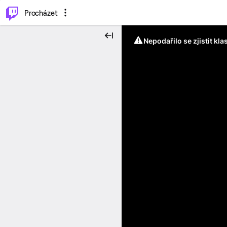
..
⌥
P
Procházet
Nepodařilo se zjistit kla