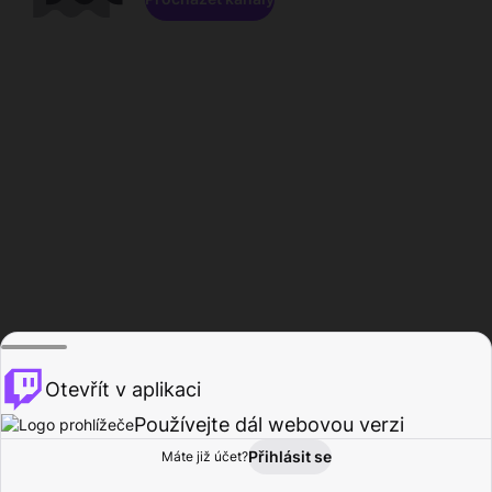
Otevřít v aplikaci
Používejte dál webovou verzi
Přihlásit se
Máte již účet?
Domů
Procházet
Aktivita
Profil