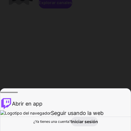
Explorar canales
Abrir en app
Seguir usando la web
Iniciar sesión
Página del
¿Ya tienes una cuenta?
Explorar
Actividad
Perfil
Creador