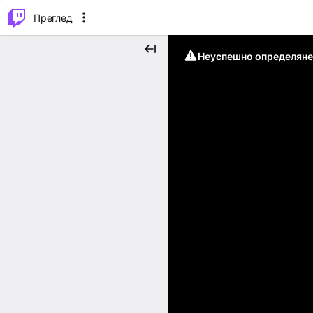
м...
⌥
P
Преглед
Неуспешно определяне