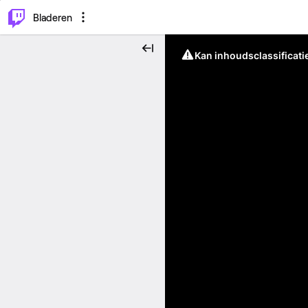
⌥
P
Bladeren
Kan inhoudsclassificati