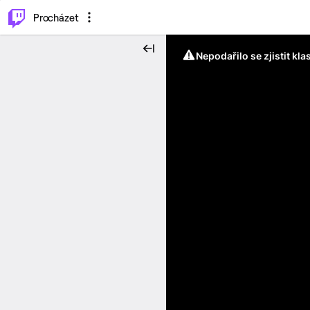
..
⌥
P
Procházet
Nepodařilo se zjistit kla