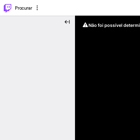
.
⌥
P
Procurar
Não foi possível determ