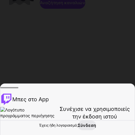
Αναζήτηση καναλιών
Μπες στο App
Συνέχισε να χρησιμοποιείς
την έκδοση ιστού
Σύνδεση
Έχεις ήδη λογαριασμό;
Αρχική σελίδα
Περιήγηση
Δραστηριότητα
Προφίλ