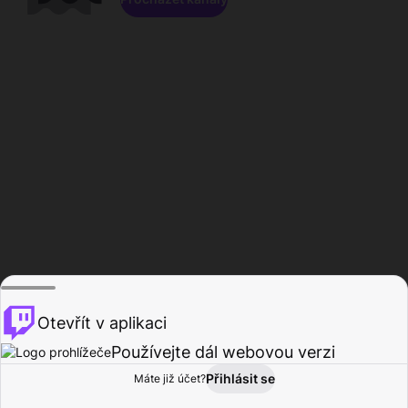
Otevřít v aplikaci
Používejte dál webovou verzi
Přihlásit se
Máte již účet?
Domů
Procházet
Aktivita
Profil