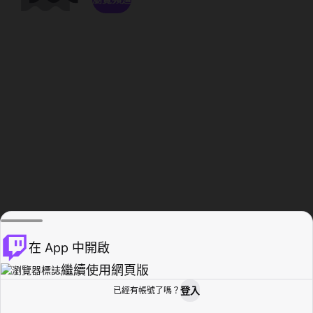
在 App 中開啟
繼續使用網頁版
登入
已經有帳號了嗎？
創作者基地
瀏覽
活動紀錄
個人檔案