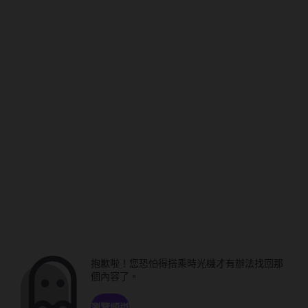
抱歉啦！您恐怕得搭乘時光機才有辦法找回那
個內容了。
瀏覽頻道