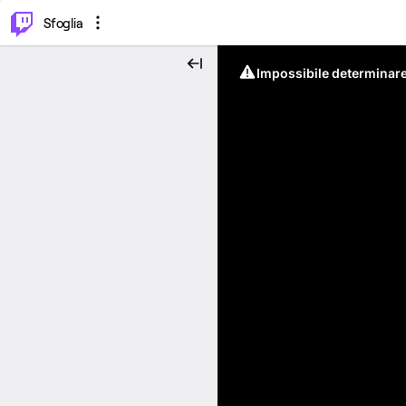
⌥
P
Sfoglia
Impossibile determinare