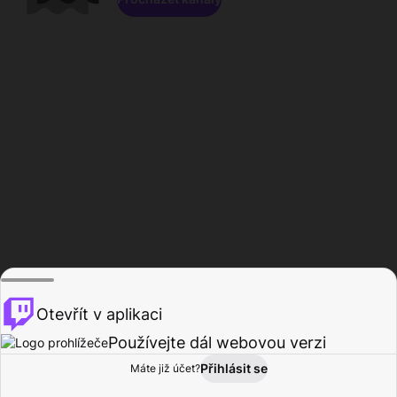
Otevřít v aplikaci
Používejte dál webovou verzi
Přihlásit se
Máte již účet?
Domů
Procházet
Aktivita
Profil