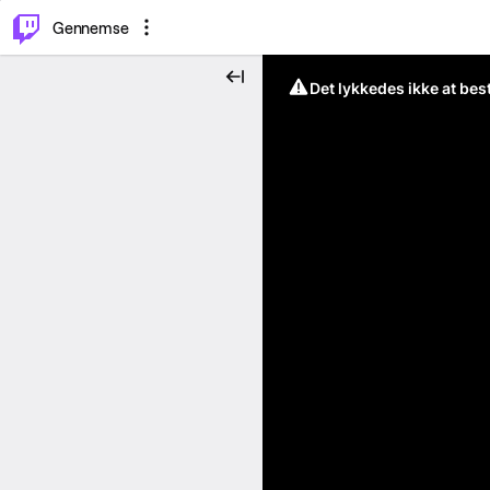
⌥
P
Gennemse
Det lykkedes ikke at be