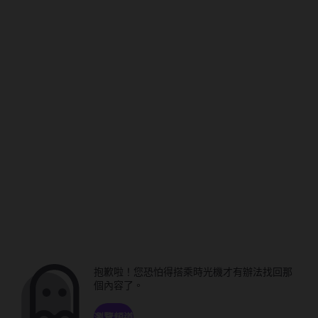
抱歉啦！您恐怕得搭乘時光機才有辦法找回那
個內容了。
瀏覽頻道