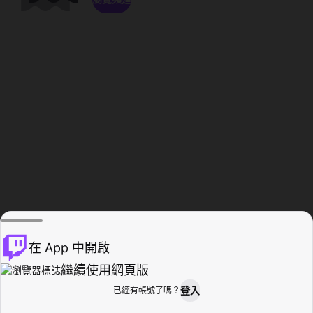
在 App 中開啟
繼續使用網頁版
登入
已經有帳號了嗎？
創作者基地
瀏覽
活動紀錄
個人檔案