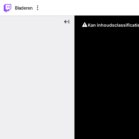
⌥
P
Bladeren
Kan inhoudsclassificati