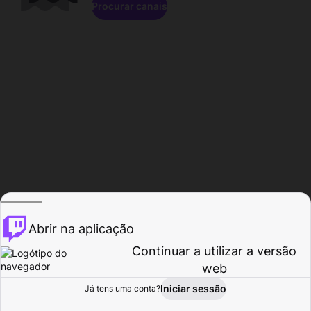
Procurar canais
Abrir na aplicação
Continuar a utilizar a versão
web
Iniciar sessão
Já tens uma conta?
Página inicial
Procurar
Atividade
Perfil