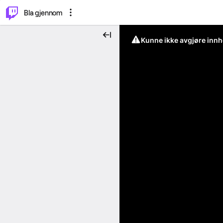
⌥
P
Bla gjennom
Kunne ikke avgjøre innh