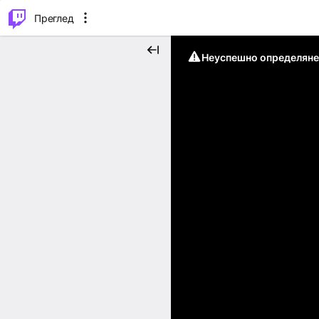
м...
⌥
P
Преглед
Неуспешно определяне