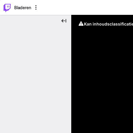
⌥
P
Bladeren
Kan inhoudsclassificati