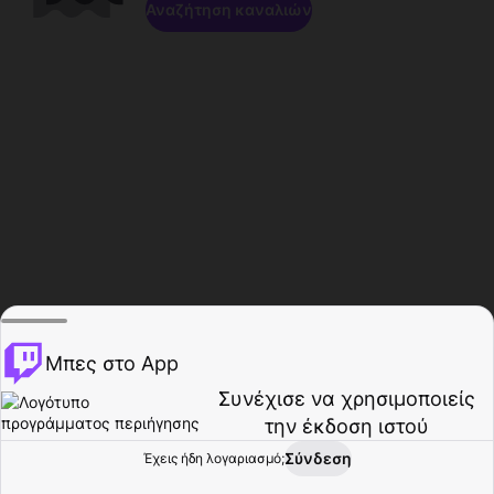
Αναζήτηση καναλιών
Μπες στο App
Συνέχισε να χρησιμοποιείς
την έκδοση ιστού
Σύνδεση
Έχεις ήδη λογαριασμό;
Αρχική σελίδα
Περιήγηση
Δραστηριότητα
Προφίλ