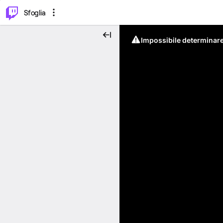
⌥
P
Sfoglia
Impossibile determinare