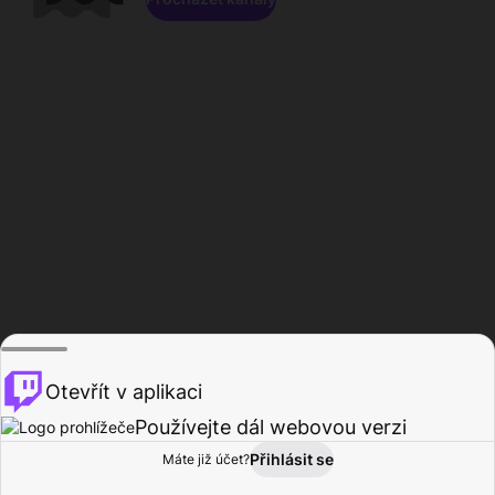
Otevřít v aplikaci
Používejte dál webovou verzi
Přihlásit se
Máte již účet?
Domů
Procházet
Aktivita
Profil