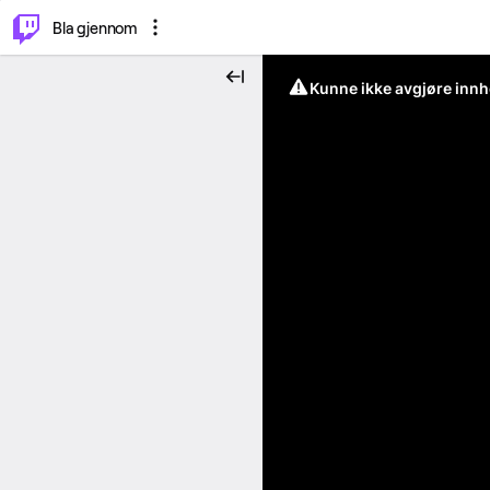
⌥
P
Bla gjennom
Kunne ikke avgjøre innh