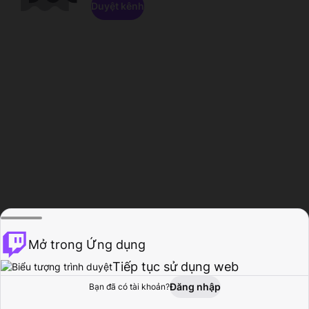
Duyệt kênh
Mở trong Ứng dụng
Tiếp tục sử dụng web
Đăng nhập
Bạn đã có tài khoản?
Trang chủ
Duyệt
Hoạt động
Hồ sơ