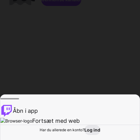
Åbn i app
Fortsæt med web
Log ind
Har du allerede en konto?
Hjem
Gennemse
Aktivitet
Profil