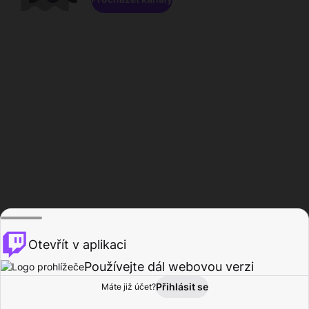
Otevřít v aplikaci
Používejte dál webovou verzi
Přihlásit se
Máte již účet?
Domů
Procházet
Aktivita
Profil