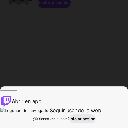
Explorar canales
Abrir en app
Seguir usando la web
Iniciar sesión
Página del
¿Ya tienes una cuenta?
Explorar
Actividad
Perfil
Creador