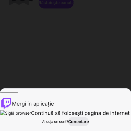
Răsfoiește canale
Mergi în aplicație
Continuă să folosești pagina de internet
Conectare
Ai deja un cont?
Acasă
Răsfoire
Activitate
Profil