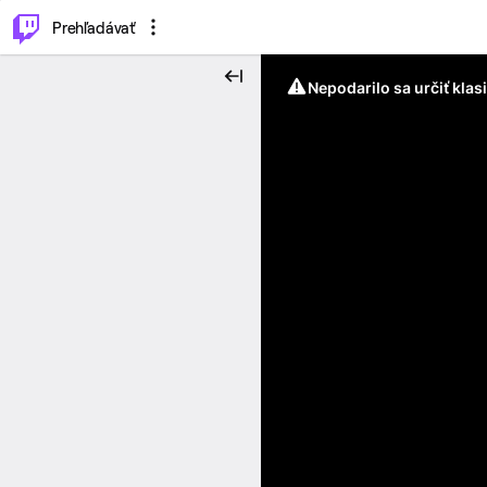
..
⌥
P
Prehľadávať
Nepodarilo sa určiť klas