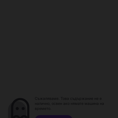
Съжаляваме. Това съдържание не е
налично, освен ако нямате машина на
времето.