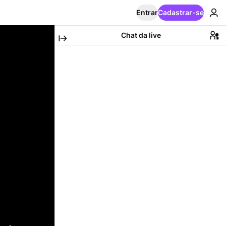
Entrar
Cadastrar-se
Chat da live