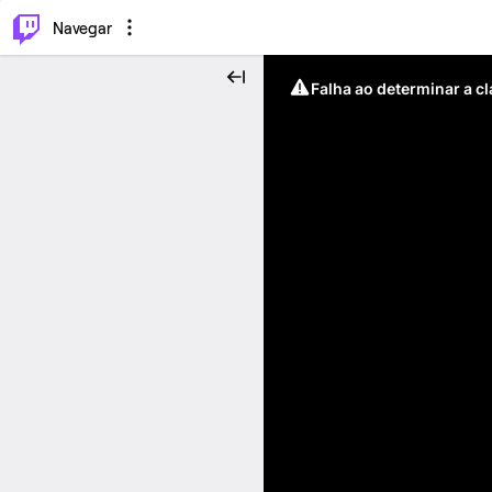
⌥
P
Navegar
Falha ao determinar a c